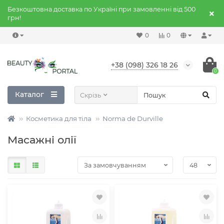
Безкоштовна доставка по Україні при замовленні від 500
грн!
0
0
+38 (098) 326 18 26
0
Каталог
Скрізь
Косметика для тіла
Norma de Durville
Масажні олії