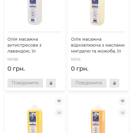
Олія масажна
Олія масажна
антистресова з
відновлююча з маслами
лавандою, 1л
мигдалю та жожоба, 1л
N5789
N5741
0 грн.
0 грн.
Повідомити
Повідомити