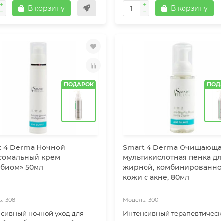
В корзину
В корзину
ПОДАРОК
ПОД
t 4 Derma Ночной
Smart 4 Derma Очищающ
сомальный крем
мультикислотная пенка д
ибиом» 50мл
жирной, комбинированно
кожи с акне, 80мл
308
300
сивный ночной уход для
Интенсивный терапевтичес