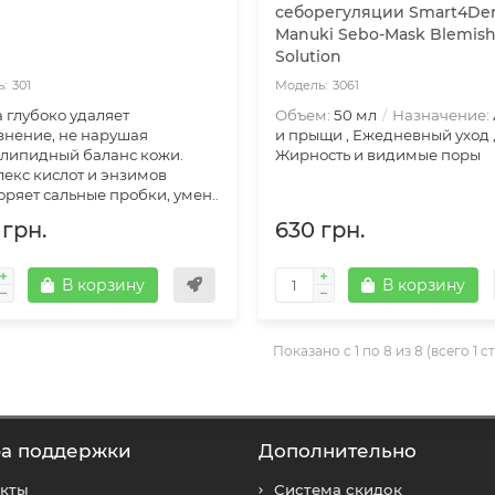
себорегуляции Smart4De
Manuki Sebo-Mask Blemis
Solution
301
3061
 глубоко удаляет
Объем:
50 мл
Назначение:
знение, не нарушая
и прыщи , Ежедневный уход 
липидный баланс кожи.
Жирность и видимые поры
екс кислот и энзимов
оряет сальные пробки, умен..
 грн.
630 грн.
В корзину
В корзину
Показано с 1 по 8 из 8 (всего 1 
а поддержки
Дополнительно
акты
Система скидок