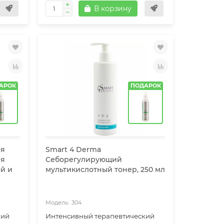
В корзину
АРОК
ПОДАРОК
ая
Smart 4 Derma
ля
Себорегулирующий
й и
мультикислотный тонер, 250 мл
304
кий
Интенсивный терапевтический