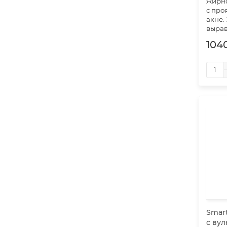
жирн
с про
акне.
вырав
1040
Smar
с вул