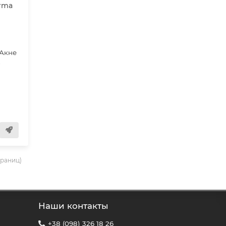
rma
h
Акне
,
страниц)
Наши контакты
+38 (098) 326 18 26