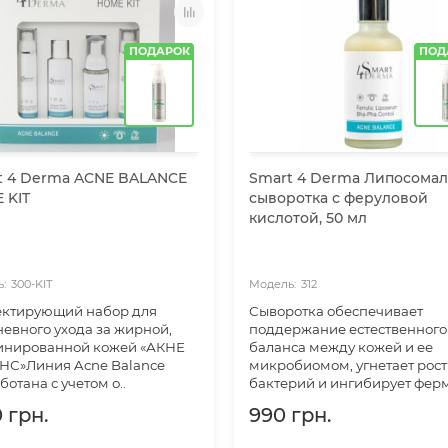
ПОДАРОК
ПОД
t 4 Derma ACNE BALANCE
Smart 4 Derma Липосома
 KIT
сыворотка с феруловой
кислотой, 50 мл
300-KIT
312
ектирующий набор для
Сыворотка обеспечивает
евного ухода за жирной,
поддержание естественного
инированной кожей «АКНЕ
баланса между кожей и ее
НС»Линия Acne Balance
микробиомом, угнетает рост
ботана с учетом о..
бактерий и ингибирует ферм
 грн.
990 грн.