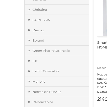
Christina
CURE SKIN
Demax
Ebrand
Smar
HOME
Green Pharm Cosmetic
IBC
Lamic Cosmetici
Корр
ежедн
Marjolie
комб
БАЛА
разра
Norma de Durville
2140
ONmacabim