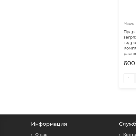
Пудра
загря
гидро
Компл
раств
600
Информация
Служб
О нас
Конт