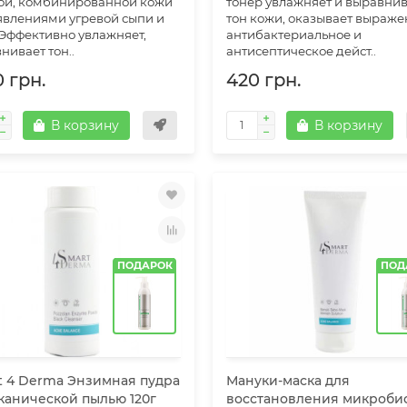
ой, комбинированной кожи
тонер увлажняет и выравни
явлениями угревой сыпи и
тон кожи, оказывает выраж
 Эффективно увлажняет,
антибактериальное и
нивает тон..
антисептическое дейст..
 грн.
420 грн.
В корзину
В корзину
ПОДАРОК
ПОД
t 4 Derma Энзимная пудра
Мануки-маска для
канической пылью 120г
восстановления микроби