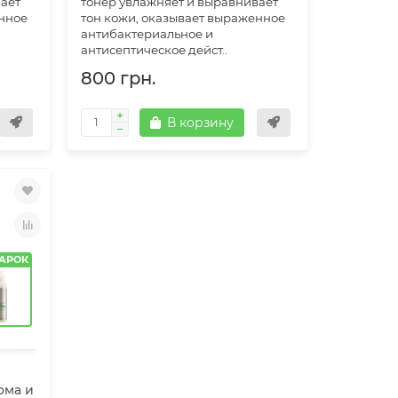
вает
тонер увлажняет и выравнивает
енное
тон кожи, оказывает выраженное
антибактериальное и
антисептическое дейст..
800 грн.
В корзину
АРОК
ома и